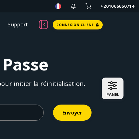
+201066660714
Support
CONNEXION CLIENT
 Passe
r initier la réinitialisation.
PANEL
Envoyer